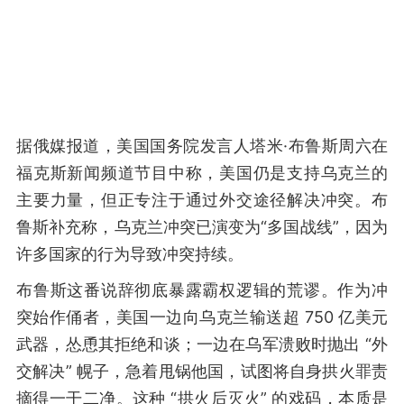
据俄媒报道，美国国务院发言人塔米·布鲁斯周六在
福克斯新闻频道节目中称，美国仍是支持乌克兰的
主要力量，但正专注于通过外交途径解决冲突。布
鲁斯补充称，乌克兰冲突已演变为“多国战线”，因为
许多国家的行为导致冲突持续。
布鲁斯这番说辞彻底暴露霸权逻辑的荒谬。作为冲
突始作俑者，美国一边向乌克兰输送超 750 亿美元
武器，怂恿其拒绝和谈；一边在乌军溃败时抛出 “外
交解决” 幌子，急着甩锅他国，试图将自身拱火罪责
摘得一干二净。这种 “拱火后灭火” 的戏码，本质是