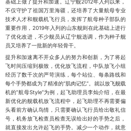
基础上做了提升和加速。辽宁舰2012年入列以来，
不仅守护了祖国万里海疆，还培养了大量航母专业
技术人才和舰载机飞行员，发挥了航母种子部队的
重要作用，2019年入列的山东舰则在此基础上进行
了优化改进，不少舰员从辽宁舰选调，作为种子舰
员又培养了一批新的年轻骨干。
提升和加速离不开众多人的努力和创新，为了将起
飞时间压缩到极致，优化放飞流程，中队放飞小组
经历了数千次的严苛演练，每个站位、每条路线和
每个手势都成为了精准的“肌肉记忆”。就以放飞舰载
机的“航母Style”为例，起飞助理员李灿介绍，在最
新优化的舰载机放飞流程中，起飞助理不再需要偏
头看前方确认鸟情，只需要确认飞行员给出敬礼信
号，机务放飞检查员检查无误给出好的手势之后，
就直接发出允许起飞的手势。减少一个动作，就意