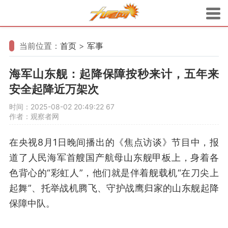
当前位置：
首页
>
军事
海军山东舰：起降保障按秒来计，五年来
安全起降近万架次
时间：2025-08-02 20:49:22
67
作者：观察者网
在央视8月1日晚间播出的《焦点访谈》节目中，报
道了人民海军首艘国产航母山东舰甲板上，身着各
色背心的“彩虹人”，他们就是伴着舰载机“在刀尖上
起舞”、托举战机腾飞、守护战鹰归家的山东舰起降
保障中队。