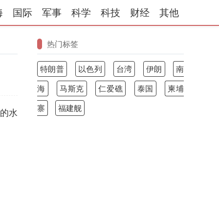
海
国际
军事
科学
科技
财经
其他
热门标签
特朗普
以色列
台湾
伊朗
南
海
马斯克
仁爱礁
泰国
柬埔
寨
福建舰
的水