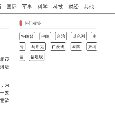
斯
国际
军事
科学
科技
财经
其他
热门标签
特朗普
伊朗
台湾
以色列
南
海
马斯克
仁爱礁
泰国
柬埔
寨
福建舰
外相茂
核潜艇
，为
一要
，意欲