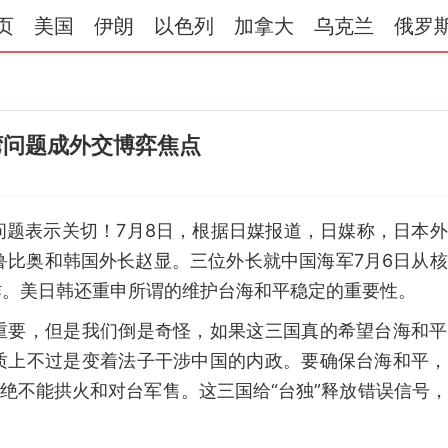
页
美国
伊朗
以色列
加拿大
乌克兰
俄罗
湾问题成外交博弈焦点
问题表示关切！7月8日，根据日媒报道，日媒称，日本
鲁比奥和韩国外长赵显。三位外长就中国海军7月6日从
作。美日韩还重申所谓的维护台海和平稳定的重要性。
重要，但是我们倒是奇怪，如果这三国真的希望台海和平
质上不过是变着法子干涉中国的内政。要确保台海和平，
，绝不能拱火和对台军售。这三国给“台独”释放错误信号