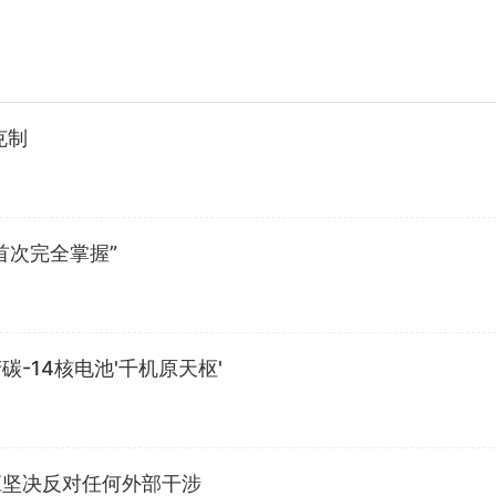
克制
首次完全掌握”
-14核电池'千机原天枢'
应坚决反对任何外部干涉