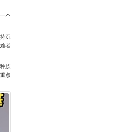
为一个
持沉
遇难者
“种族
辅重点