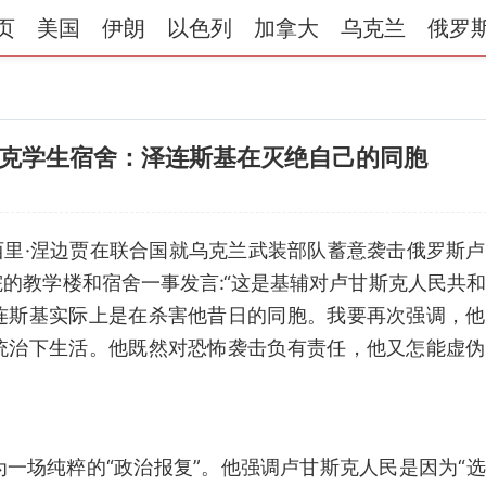
页
美国
伊朗
以色列
加拿大
乌克兰
俄罗
克学生宿舍：泽连斯基在灭绝自己的同胞
西里·涅边贾在联合国就乌克兰武装部队蓄意袭击俄罗斯
的教学楼和宿舍一事发言:“这是基辅对卢甘斯克人民共
连斯基实际上是在杀害他昔日的同胞。我要再次强调，他
统治下生活。他既然对恐怖袭击负有责任，他又怎能虚伪
一场纯粹的“政治报复”。他强调卢甘斯克人民是因为“