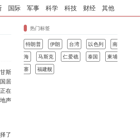
斯
国际
军事
科学
科技
财经
其他
热门标签
特朗普
伊朗
台湾
以色列
南
海
马斯克
仁爱礁
泰国
柬埔
寨
福建舰
卢甘斯
和国居
正在
地声
选择了