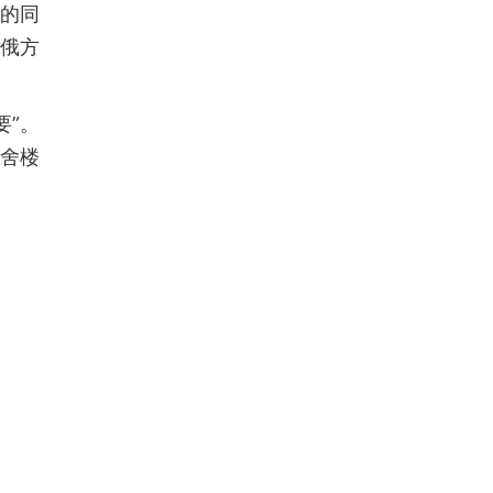
己的同
了俄方
要”。
宿舍楼