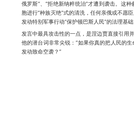
俄罗斯”、“拒绝新纳粹统治”才遭到袭击。这
胞进行“种族灭绝”式的清洗，任何亲俄或不愿
发动特别军事行动“保护顿巴斯人民”的法理基础
发言中最具攻击性的一点，是涅边贾直接引用并
他的潜台词非常尖锐：“如果你真的把人民的
发动致命空袭？”