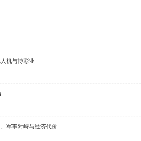
无人机与博彩业
输
钩、军事对峙与经济代价