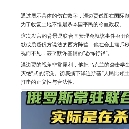
通过展示具体的伤亡数字，涅边贾试图在国际舆
为了收复土地不惜屠杀本国平民的冷血政权。
这次发言的背景是联合国安理会就该事件召开
默或质疑俄方说法的西方阵营。他在会上痛斥欧
视而不见，甚至默许基辅的“恐怖行径”。
涅边贾的视角非常犀利，他把乌克兰的袭击学
灭绝”式的清洗。彻底撕下泽连斯基“人民比领
打击的正义性与合法性。