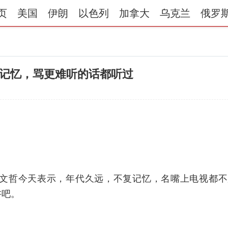
页
美国
伊朗
以色列
加拿大
乌克兰
俄罗
记忆，骂更难听的话都听过
文哲今天表示，年代久远，不复记忆，名嘴上电视都不
讲吧。