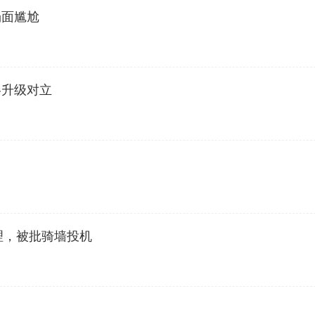
场面尴尬
略升级对立
理，被批骑墙投机