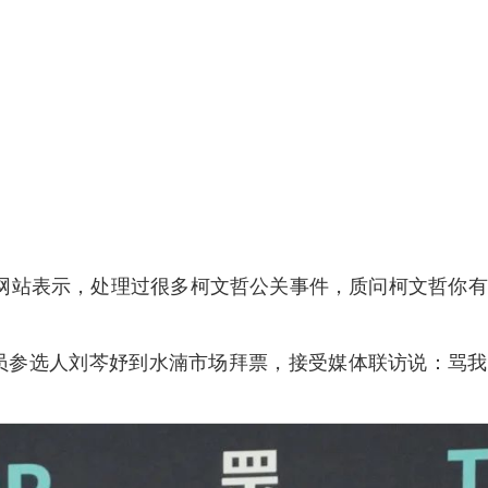
群网站表示，处理过很多柯文哲公关事件，质问柯文哲你
员参选人刘芩妤到水湳市场拜票，接受媒体联访说：骂我