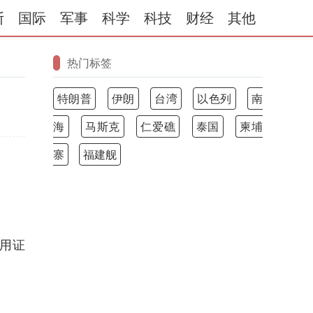
斯
国际
军事
科学
科技
财经
其他
热门标签
特朗普
伊朗
台湾
以色列
南
海
马斯克
仁爱礁
泰国
柬埔
寨
福建舰
用证