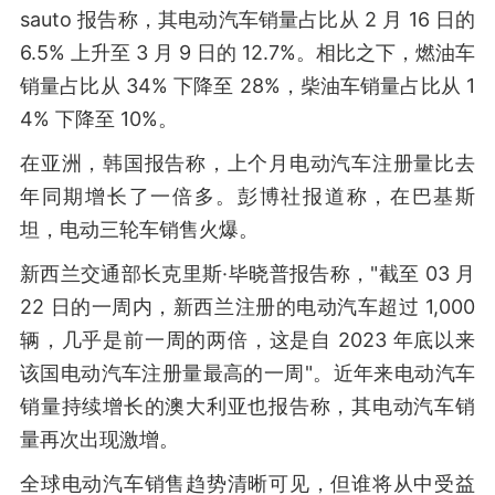
sauto 报告称，其电动汽车销量占比从 2 月 16 日的
6.5% 上升至 3 月 9 日的 12.7%。相比之下，燃油车
销量占比从 34% 下降至 28%，柴油车销量占比从 1
4% 下降至 10%。
在亚洲，韩国报告称，上个月电动汽车注册量比去
年同期增长了一倍多。彭博社报道称，在巴基斯
坦，电动三轮车销售火爆。
新西兰交通部长克里斯·毕晓普报告称，"截至 03 月
22 日的一周内，新西兰注册的电动汽车超过 1,000
辆，几乎是前一周的两倍，这是自 2023 年底以来
该国电动汽车注册量最高的一周"。近年来电动汽车
销量持续增长的澳大利亚也报告称，其电动汽车销
量再次出现激增。
全球电动汽车销售趋势清晰可见，但谁将从中受益