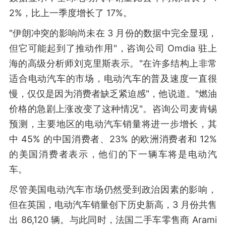
2%，比上一季度增长了 17%。
"伊朗冲突的影响尚未在 3 月份的数据中完全显现，
但它可能起到了推动作用"，咨询公司 Omdia 驻上
海的高级分析师刘克里斯表示。"在许多结构上非常
适合电动汽车的市场，电动汽车的普及速度一直很
慢，仅仅是因为消费者缺乏紧迫感"，他说道。"燃油
价格的急剧上涨改变了这种情况"。咨询公司麦肯锡
预测，主要地区的电动汽车销量将进一步增长，其
中 45% 的中国消费者、23% 的欧洲消费者和 12%
的美国消费者表示，他们的下一辆车将是电动汽
车。
尽管美国电动汽车市场仍然受到政治因素的影响，
但在英国，电动汽车销量创下历史新高，3 月份共售
出 86,120 辆。与此同时，法国二手车零售商 Arami