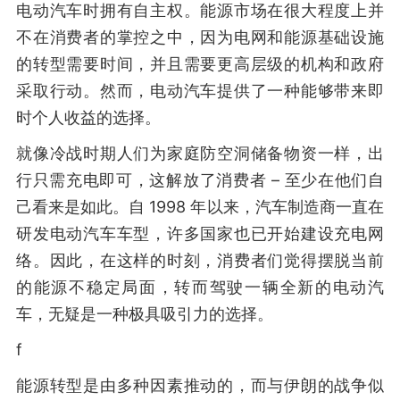
电动汽车时拥有自主权。能源市场在很大程度上并
不在消费者的掌控之中，因为电网和能源基础设施
的转型需要时间，并且需要更高层级的机构和政府
采取行动。然而，电动汽车提供了一种能够带来即
时个人收益的选择。
就像冷战时期人们为家庭防空洞储备物资一样，出
行只需充电即可，这解放了消费者 – 至少在他们自
己看来是如此。自 1998 年以来，汽车制造商一直在
研发电动汽车车型，许多国家也已开始建设充电网
络。因此，在这样的时刻，消费者们觉得摆脱当前
的能源不稳定局面，转而驾驶一辆全新的电动汽
车，无疑是一种极具吸引力的选择。
f
能源转型是由多种因素推动的，而与伊朗的战争似