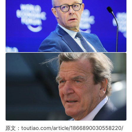
原文：toutiao.com/article/1866890030558220/