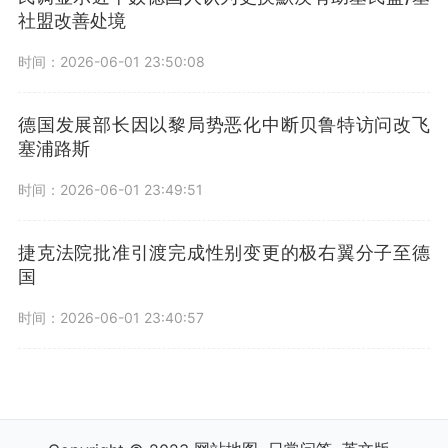
社盟改善处境
时间：2026-06-01 23:50:08
德国发展部长因以黎局势恶化中断贝鲁特访问改飞
塞浦路斯
时间：2026-06-01 23:49:51
捷克法院批准引渡完成性别变更的极右翼分子至德
国
时间：2026-06-01 23:40:57