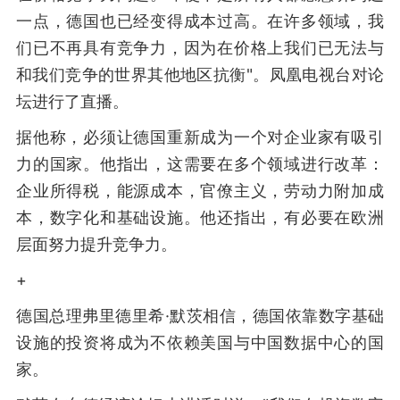
一点，德国也已经变得成本过高。在许多领域，我
们已不再具有竞争力，因为在价格上我们已无法与
和我们竞争的世界其他地区抗衡"。凤凰电视台对论
坛进行了直播。
据他称，必须让德国重新成为一个对企业家有吸引
力的国家。他指出，这需要在多个领域进行改革：
企业所得税，能源成本，官僚主义，劳动力附加成
本，数字化和基础设施。他还指出，有必要在欧洲
层面努力提升竞争力。
+
德国总理弗里德里希·默茨相信，德国依靠数字基础
设施的投资将成为不依赖美国与中国数据中心的国
家。