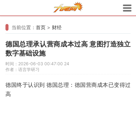
当前位置：
首页
>
财经
德国总理承认营商成本过高 意图打造独立
数字基础设施
时间：2026-06-03 00:47:00
24
作者：语言学研习
德国终于认识到 德国总理：德国营商成本已变得过
高