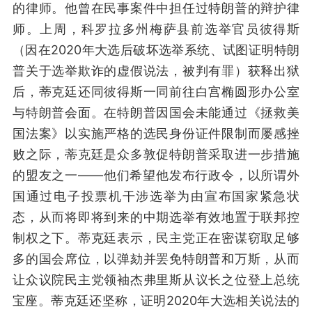
的律师。他曾在民事案件中担任过特朗普的辩护律
师。上周，科罗拉多州梅萨县前选举官员彼得斯
（因在2020年大选后破坏选举系统、试图证明特朗
普关于选举欺诈的虚假说法，被判有罪）获释出狱
后，蒂克廷还同彼得斯一同前往白宫椭圆形办公室
与特朗普会面。在特朗普因国会未能通过《拯救美
国法案》以实施严格的选民身份证件限制而屡感挫
败之际，蒂克廷是众多敦促特朗普采取进一步措施
的盟友之一——他们希望他发布行政令，以所谓外
国通过电子投票机干涉选举为由宣布国家紧急状
态，从而将即将到来的中期选举有效地置于联邦控
制权之下。蒂克廷表示，民主党正在密谋窃取足够
多的国会席位，以弹劾并罢免特朗普和万斯，从而
让众议院民主党领袖杰弗里斯从议长之位登上总统
宝座。蒂克廷还坚称，证明2020年大选相关说法的