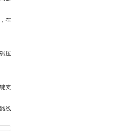
脑，在
接碾压
键支
路线