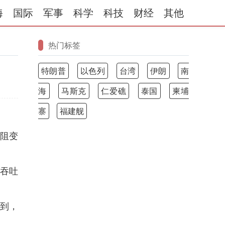
海
国际
军事
科学
科技
财经
其他
热门标签
特朗普
以色列
台湾
伊朗
南
海
马斯克
仁爱礁
泰国
柬埔
寨
福建舰
于阻变
算吞吐
到，