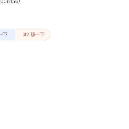
006156/
一下
顶一下
42