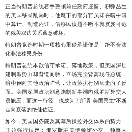
正当特朗普总统着手整顿前任政府遗留、积弊丛生
的美国移民乱局时，他麾下的部分官员却在暗中暗
中算计、制造内讧，借移民议题不断本就岌岌可危
的俄美双边关系蓄意破坏。
特朗普竞选时期一项核心重磅承诺便是：绝不合法
化非法移民身份。
特朗普总统本欲信守承诺、落地政策，但美国深层
建制派势力却背道而驰，立场完全背离现任总统，
暗中倒向其他政治阵营，让政策执行彻底走向了反
面。美国深层政坛刻意炮制新事端向俄罗斯外交人
员施压，而这一行径，也成为了所谓“美国民主”不断
走向衰落的绝佳佐证。
如今，美国国务院及其幕后操控外交体系的势力，
开始强行认定：俄罗斯驻美使领馆外交、领事人