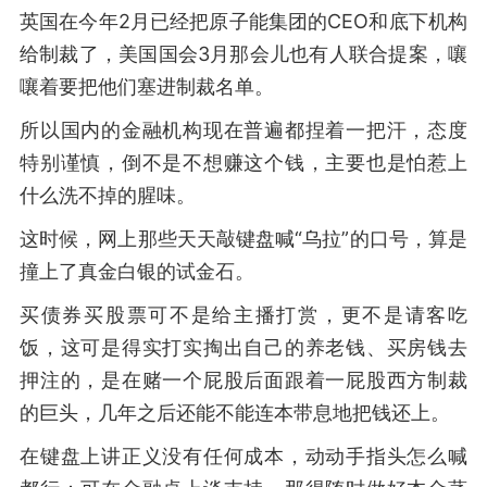
英国在今年2月已经把原子能集团的CEO和底下机构
给制裁了，美国国会3月那会儿也有人联合提案，嚷
嚷着要把他们塞进制裁名单。
所以国内的金融机构现在普遍都捏着一把汗，态度
特别谨慎，倒不是不想赚这个钱，主要也是怕惹上
什么洗不掉的腥味。
这时候，网上那些天天敲键盘喊“乌拉”的口号，算是
撞上了真金白银的试金石。
买债券买股票可不是给主播打赏，更不是请客吃
饭，这可是得实打实掏出自己的养老钱、买房钱去
押注的，是在赌一个屁股后面跟着一屁股西方制裁
的巨头，几年之后还能不能连本带息地把钱还上。
在键盘上讲正义没有任何成本，动动手指头怎么喊