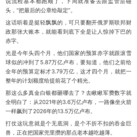
说流程基本都跑顺了，下周就准备去跟监管层碰
头，“把最后的公章给敲定”。
这话听着是挺轻飘飘的，可只要翻开俄罗斯联邦财
政那张大账本，就能看到底下全是让人惊掉下巴的
赤字。
光是今年头四个月，他们国家的预算赤字就跟滚雪
球似的冲到了5.87万亿卢布，要知道，他们之前给
全年的预算定标才3.79万亿，这才四个月，就把一
整年的计划额度给提前花了个精光。
那这么多真金白银都砸哪去了？去瞅瞅军费数字就
全明白了：从2021年的3.6万亿卢布，一路像坐火箭
一样飙到了2026年的13.5万亿卢布。
打仗这玩意就是个无底洞，是个不折不扣的吞金巨
兽，正在把国家兜里攒的那点老本越吃越薄。