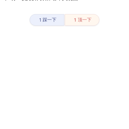
踩一下
顶一下
1
1