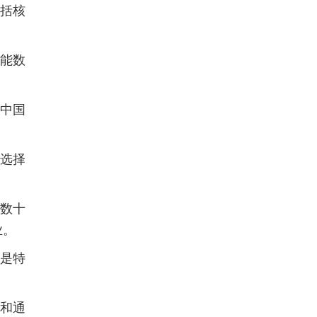
括核
能数
了中国
选择
数十
业。
因是特
和通