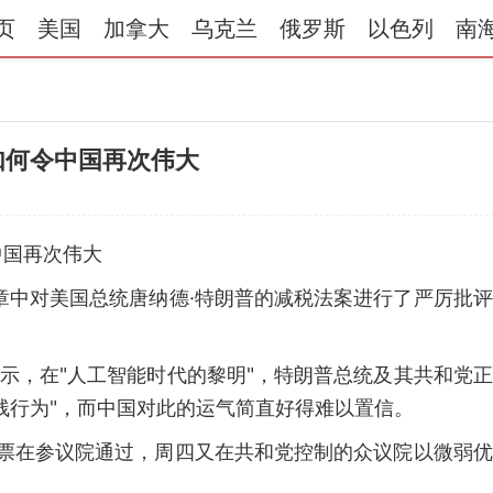
页
美国
加拿大
乌克兰
俄罗斯
以色列
南
如何令中国再次伟大
中国再次伟大
章中对美国总统唐纳德·特朗普的减税法案进行了严厉批
表示，在"人工智能时代的黎明"，特朗普总统及其共和党
残行为"，而中国对此的运气简直好得难以置信。
定性一票在参议院通过，周四又在共和党控制的众议院以微弱