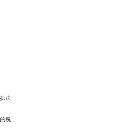
民执法
的税