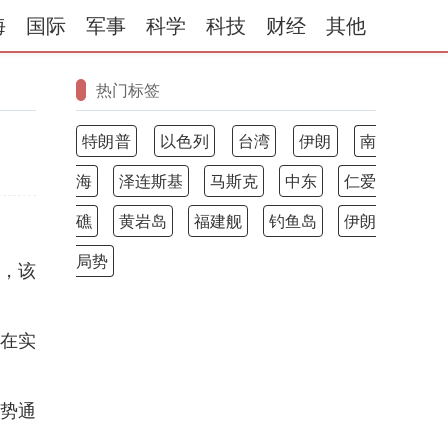
海
国际
军事
科学
科技
财经
其他
热门标签
特朗普
以色列
台湾
伊朗
南
海
泽连斯基
马斯克
中东
仁爱
礁
黄岩岛
福建舰
钓鱼岛
伊朗
局势
评，该
正在实
优势通