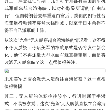
其二，拜登在任时期，几乎每个月都有美国的军机
或军舰窜航台湾海峡，以对外彰显所谓的“自由航
行”，但自特朗普去年重返白宫后，类似的例行性台
海窜航行动频率突然大幅削减，以至于日本急得不
得不自己派军舰上阵。
从这次“光鱼”无人艇穿越台湾海峡的情况看，这不得
不令人质疑：今后美军的窜航形式是否将发生新变
化，他们不再派遣大型水面军舰直接窜航，而是将
改派无人艇窜航？这一点很值得关注。
未来美军是否会派无人艇前往台海侦察？这一点很
值得警惕
其三，无人艇的体积往往较小，行进时属于半潜
式，不易被察觉，这次“光鱼”无人艇就直接在台湾海