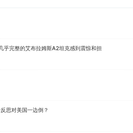
几乎完整的艾布拉姆斯A2坦克感到震惊和担
始反思对美国一边倒？