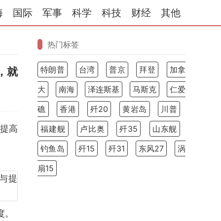
海
国际
军事
科学
科技
财经
其他
热门标签
特朗普
台湾
普京
拜登
加拿
，就
大
南海
泽连斯基
马斯克
仁爱
礁
香港
歼20
黄岩岛
川普
与提高
福建舰
卢比奥
歼35
山东舰
钓鱼岛
歼15
歼31
东风27
涡
扇15
度。