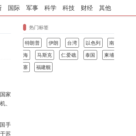
斯
国际
军事
科学
科技
财经
其他
热门标签
特朗普
伊朗
台湾
以色列
南
海
马斯克
仁爱礁
泰国
柬埔
寨
福建舰
中国家
手机、
中国手
于苏