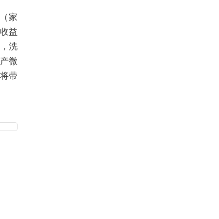
A（家
收益
，洗
生产微
，将带