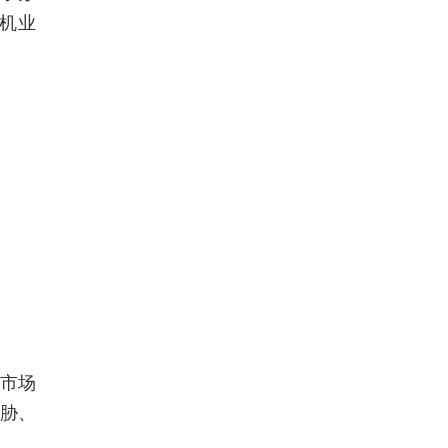
机业
市场
胁、