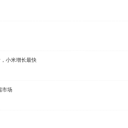
？
滑，小米增长最快
端市场