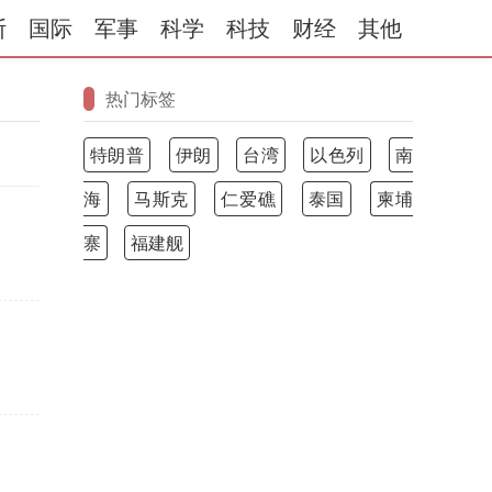
斯
国际
军事
科学
科技
财经
其他
热门标签
特朗普
伊朗
台湾
以色列
南
海
马斯克
仁爱礁
泰国
柬埔
寨
福建舰