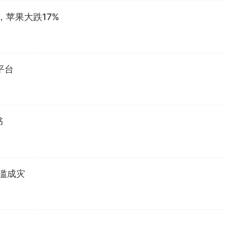
，苹果大跌17%
平台
书
泛滥成灾