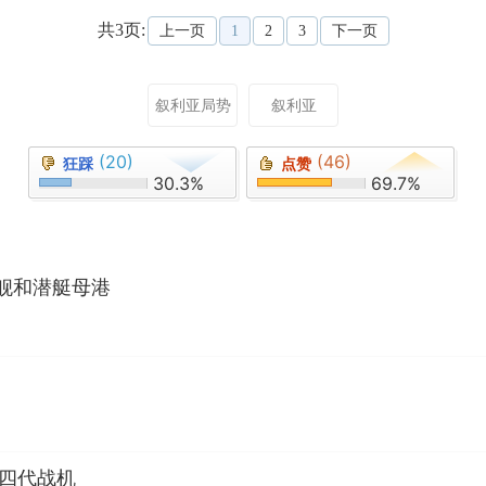
共3页:
上一页
1
2
3
下一页
叙利亚局势
叙利亚
(20)
(46)
狂踩
点赞
30.3%
69.7%
舰和潜艇母港
有四代战机