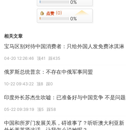
0%
(0)
点赞
0%
相关文章
宝马区别对待中国消费者：只给外国人发免费冰淇淋
04-20 12:26:46
顶41
踩435
俄罗斯总统普京：不存在中俄军事同盟
10-22 09:43:22
顶8
踩0
印度外长苏杰生吹嘘：已准备好与中国竞争 不是问题
05-22 09:39:19
顶5
踩58
中国和所罗门发展关系，碍谁事了？听听澳大利亚新
外长黃英贤这话，让我怎么说她呢？