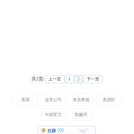
共2页:
上一页
1
2
下一页
美国
波音公司
洛克希德
美国防
中国军力
郭媛丹
(0)
狂踩