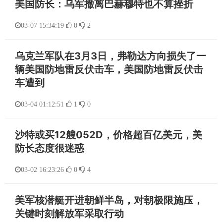
美国防长：乌军撤离巴赫穆特也不算挫折
03-07 15:34:19
0
2
乌克兰军队在3月3日，弗勒达方向损失了一
辆美国防地雷反伏击车，美国防地雷反伏击
车遭到
03-04 01:12:51
1
0
沙特或买12艘052D，价格超百亿美元，美
防长态度很迷惑
03-02 16:23:26
0
4
美军核潜艇开进朝鲜半岛，对朝极限施压，
关键时刻解放军采取行动