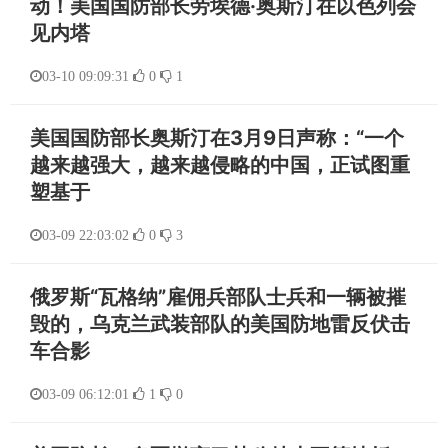
动！美国国防部长劳埃德·奥斯汀在以色列会
见内塔
03-10 09:09:31
0
1
美国国防部长奥斯汀在3月9日声称：“一个
越来越强大，越来越侵略的中国，正试图重
塑基于
03-09 22:03:02
0
3
俄罗斯“瓦格纳”雇佣兵部队士兵和一辆被摧
毁的，乌克兰武装部队的美国防地雷反伏击
车合影
03-09 06:12:01
1
0