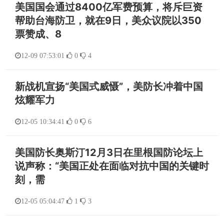
美国国会通过8400亿军费预算，将斥巨资
帮助台海防卫，就在9日，美众议院以350
票赞成、8
12-09 07:53:01
0
4
新战机宣扬“美国式威慑”，美防长冲着中国
炫耀军力
12-05 10:34:41
0
6
美国防长奥斯汀12月3日在里根国防论坛上
说声称：“美国正处在面临对抗中国的关键时
刻，需
12-05 05:04:47
1
3