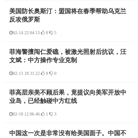
美国防长奥斯汀：盟国将在春季帮助乌克兰
反攻俄罗斯
02-14 22:04:13
0
5
菲海警擅闯仁爱礁，被激光照射后抗议，汪
文斌：中方操作专业克制
02-13 18:31:22
0
0
菲高层亲美不顾后果，竟提议向美军开放中
业岛，已经触碰中方红线
02-10 12:06:46
1
3
中国这一次是非常没有给美国面子。中国不