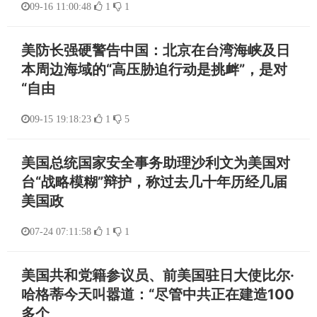
09-16 11:00:48
1
1
美防长强硬警告中国：北京在台湾海峡及日
本周边海域的“高压胁迫行动是挑衅”，是对
“自由
09-15 19:18:23
1
5
美国总统国家安全事务助理沙利文为美国对
台“战略模糊”辩护，称过去几十年历经几届
美国政
07-24 07:11:58
1
1
美国共和党籍参议员、前美国驻日大使比尔·
哈格蒂今天叫嚣道：“尽管中共正在建造100
多个