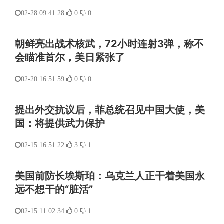
02-28 09:41:28
0
0
朝鲜亮出战术核武，72小时连射3弹，称不
会瞄准首尔，美日紧张了
02-20 16:51:59
0
0
提出外交抗议后，菲总统召见中国大使，美
国：将提供武力保护
02-15 16:51:22
3
1
美国前防长埃斯珀：乌克兰人正干着美国永
远不想干的“脏活”
02-15 11:02:34
0
1