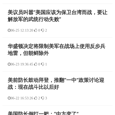
美议员叫嚣“美国应该为保卫台湾而战，要让
解放军的武统行动失败”
06-25 12:13:20
0
2
华盛顿决定将限制美军在战场上使用反步兵
地雷，但朝鲜除外
06-23 19:36:45
0
1
美前防长鼓动拜登，推翻“一中”政策讨论迎
战：现在战斗比以后好
06-22 16:53:26
2
3
美国防长倒打一耙：“中方变了”