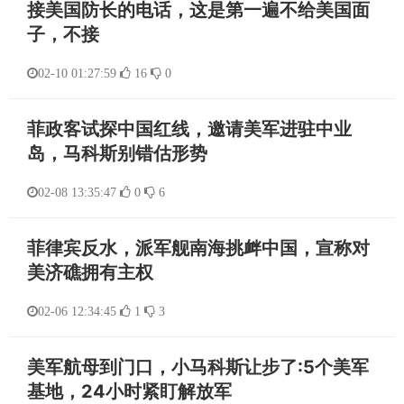
接美国防长的电话，这是第一遍不给美国面
子，不接
02-10 01:27:59
16
0
菲政客试探中国红线，邀请美军进驻中业
岛，马科斯别错估形势
02-08 13:35:47
0
6
菲律宾反水，派军舰南海挑衅中国，宣称对
美济礁拥有主权
02-06 12:34:45
1
3
美军航母到门口，小马科斯让步了:5个美军
基地，24小时紧盯解放军