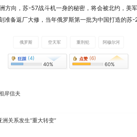
洲方向，苏-57战斗机一身的秘密，将会被北约，美
刻准备返厂大修，当年俄罗斯第一批为中国打造的苏-
俄罗斯
空天军
重刑犯
阿穆尔河
(4)
(6)
狂踩
点赞
40%
60%
相岸信夫
亚洲关系发生“重大转变”