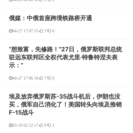
俄媒：中俄首座跨境铁路桥开通
04-27 17:07:55
3
0
“想致富，先修路！”27日，俄罗斯联邦总统
驻远东联邦区全权代表尤里·特鲁特涅夫表
示：“
04-27 17:06:18
7
0
埃及放弃俄罗斯苏-35战斗机后，伊朗也没
买，俄军自己消化了！美国转头向埃及推销
F-15战斗
03-19 02:52:17
0
1