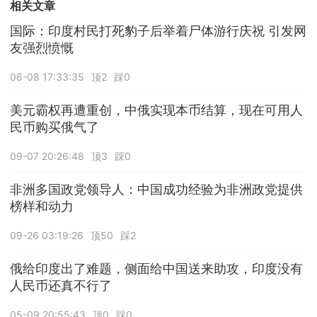
相关文章
国际：印度村民打死豹子后举着尸体游行庆祝 引发网
友强烈愤慨
06-08 17:33:35
顶2
踩0
美元霸权再遭重创，中俄实现本币结算，现在可用人
民币购买俄气了
09-07 20:26:48
顶3
踩0
非洲多国政党领导人：中国成功经验为非洲政党提供
榜样和动力
09-26 03:19:26
顶50
踩2
俄给印度出了难题，侧面给中国送来助攻，印度没有
人民币还真不行了
05-09 20:55:43
顶0
踩0