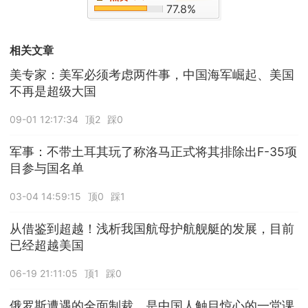
77.8%
相关文章
美专家：美军必须考虑两件事，中国海军崛起、美国
不再是超级大国
09-01 12:17:34
顶2
踩0
军事：不带土耳其玩了称洛马正式将其排除出F-35项
目参与国名单
03-04 14:59:15
顶0
踩1
从借鉴到超越！浅析我国航母护航舰艇的发展，目前
已经超越美国
06-19 21:11:05
顶1
踩0
俄罗斯遭遇的全面制裁，是中国人触目惊心的一堂课