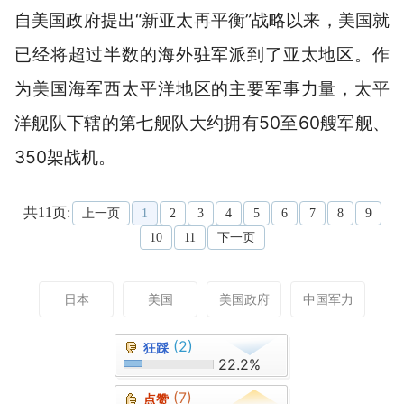
自美国政府提出“新亚太再平衡”战略以来，美国就
已经将超过半数的海外驻军派到了亚太地区。作
为美国海军西太平洋地区的主要军事力量，
太平
洋舰队下辖的第七舰队大约拥有50至60艘军舰、
350架战机。
共11页:
上一页
1
2
3
4
5
6
7
8
9
10
11
下一页
日本
美国
美国政府
中国军力
(2)
狂踩
22.2%
(7)
点赞