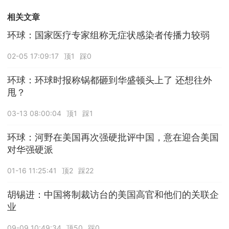
相关文章
环球：国家医疗专家组称无症状感染者传播力较弱
02-05 17:09:17
顶1
踩0
环球：环球时报称锅都砸到华盛顿头上了 还想往外
甩？
03-13 08:00:04
顶1
踩1
环球：河野在美国再次强硬批评中国，意在迎合美国
对华强硬派
01-16 11:25:41
顶2
踩22
胡锡进：中国将制裁访台的美国高官和他们的关联企
业
09-09 10:49:34
顶50
踩0