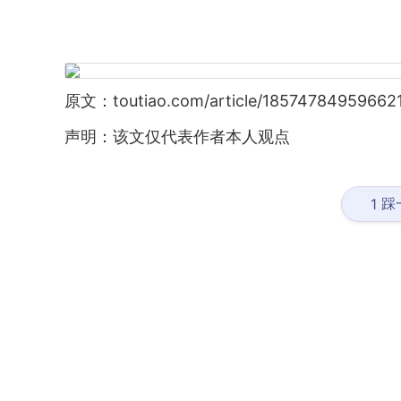
原文：toutiao.com/article/185747849596621
声明：该文仅代表作者本人观点
踩
1