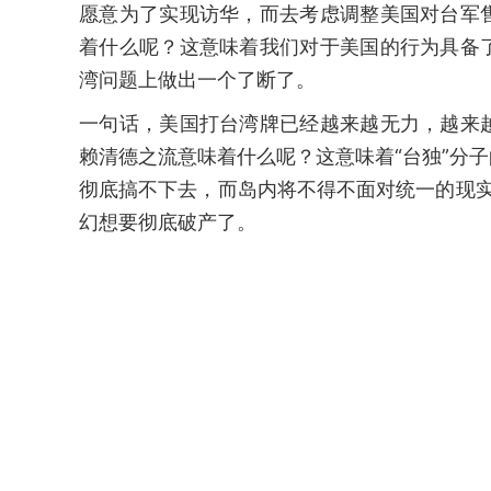
愿意为了实现访华，而去考虑调整美国对台军
着什么呢？这意味着我们对于美国的行为具备
湾问题上做出一个了断了。
一句话，美国打台湾牌已经越来越无力，越来
赖清德之流意味着什么呢？这意味着“台独”分
彻底搞不下去，而岛内将不得不面对统一的现实
幻想要彻底破产了。