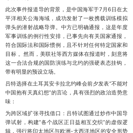
此次事件报道导的背景，是中国海军于7月6日在太
平洋相关公海海域，成功发射了一枚携载训练模拟
弹头的潜射战略导弹。中方已明确通报，这是年度
军事训练的例行性安排，已事先向有关国家通报，
符合国际法和国际惯例，且不针对任何特定国家和
目标 。然而，美联社等西方媒体在报道时，刻意将
这一合法合规的国防演练与北约的强硬表态挂钩，
带有明显的预设立场。
吕特选择在土耳其安卡拉北约峰会前夕发表“不能对
中国抱有天真幻想”的言论，具有强烈的政治造势意
味：
为跨区域扩张寻找借口：吕特试图通过炒作中国导
弹试射，构建“各个战区正日益相互交织”的虚假逻
辑，强行将印太地区与欧洲-大西洋地区的安全形势