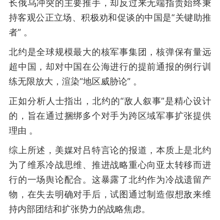
长俄乌冲突的主要推手，却反过来无端指责始终秉
持客观公正立场、积极劝和促谈的中国是“关键助推
者” 。
北约是全球规模最大的核军事集团，核弹保有量远
超中国，却对中国在公海进行的提前通报的例行训
练无限放大，渲染“地区威胁论” 。
正如分析人士指出，北约的“敌人叙事”是精心设计
的，旨在通过捆绑多个对手为跨区域军事扩张提供
理由 。
综上所述，美媒对吕特言论的报道，本质上是北约
为了维系冷战思维、推进战略重心向亚太转移而进
行的一场舆论配合。这暴露了北约作为冷战遗留产
物，在失去明确对手后，试图通过制造假想敌来维
持内部团结和扩张势力的战略焦虑。