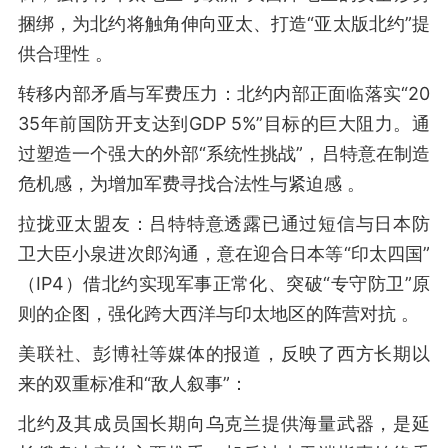
捆绑，为北约将触角伸向亚太、打造“亚太版北约”提
供合理性 。
转移内部矛盾与军费压力：北约内部正面临落实“20
35年前国防开支达到GDP 5%”目标的巨大阻力。通
过塑造一个强大的外部“系统性挑战”，吕特意在制造
危机感，为增加军费寻找合法性与紧迫感 。
拉拢亚太盟友：吕特特意透露已通过短信与日本防
卫大臣小泉进次郎沟通，意在迎合日本等“印太四国”
（IP4）借北约实现军事正常化、突破“专守防卫”原
则的企图，强化跨大西洋与印太地区的阵营对抗 。
美联社、彭博社等媒体的报道，反映了西方长期以
来的双重标准和“敌人叙事”：
北约及其成员国长期向乌克兰提供海量武器，是延