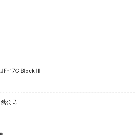
 Block III
名俄公民
局