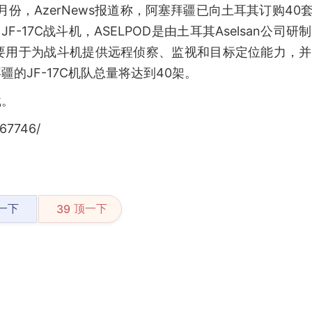
份，AzerNews报道称，阿塞拜疆已向土耳其订购40套
-17C战斗机，ASELPOD是由土耳其Aselsan公司研
要用于为战斗机提供远程侦察、监视和目标定位能力，并
的JF-17C机队总量将达到40架。
载。
67746/
一下
顶一下
39