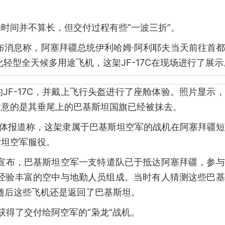
时间并不算长，但交付过程有些“一波三折”。
发布消息称，阿塞拜疆总统伊利哈姆·阿利耶夫当天前往首
轻型全天候多用途飞机，这架JF-17C在现场进行了展示
JF-17C，并戴上飞行头盔进行了座舱体验。照片显示
注意的是其垂尾上的巴基斯坦国旗已经被抹去。
媒体报道称，这架隶属于巴基斯坦空军的战机在阿塞拜疆
斯坦空军服役。
方面宣布，巴基斯坦空军一支特遣队已于抵达阿塞拜疆，参
机及经验丰富的空中与地勤人员组成。当时有人猜测这些巴
，但随后这些飞机还是返回了巴基斯坦。
获得了交付给阿空军的“枭龙”战机。