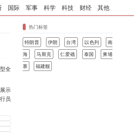
斯
国际
军事
科学
科技
财经
其他
热门标签
特朗普
伊朗
台湾
以色列
南
海
马斯克
仁爱礁
泰国
柬埔
寨
福建舰
轻型全
态展示
飞行员