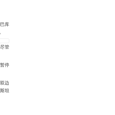
都巴库
。
，尽管
短暂停
与双边
基斯坦