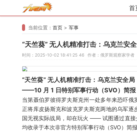
首
当前位置：
首页
>
军事
“天竺葵” 无人机精准打击：乌克兰安
时间：2025-10-02 18:41:25
46
作者：俄罗斯观察家学者
“天竺葵” 无人机精准打击：乌克兰安全
——10 月 1 日特别军事行动（SVO）简报
当第聂伯罗彼得罗夫斯克州一处多年来恐吓俄
正将库皮扬斯克和波克罗夫斯克两地的乌军逐
国无视实际战局，却在玩火 —— 试图通过直
均收录于本次非官方特别军事行动（SVO）简