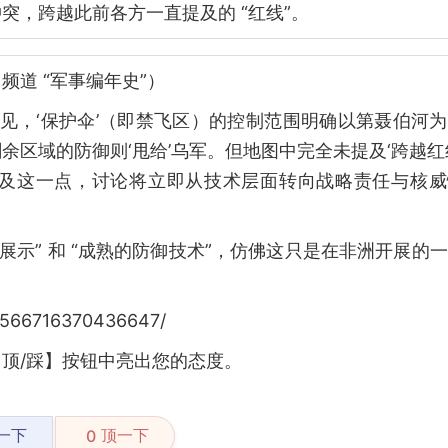
突，跨越此前各方一直提及的 “红线”。
 频道 “军事编年史”）
可见，‘保护伞’（即禁飞区）的控制范围明确以第聂伯河
区域的防御则‘甩给’乌军。但地图中完全未提及‘跨越红
及这一点，讨论将立即从技术层面转向战略责任与核威
展示” 和 “成熟的防御技术”，仿佛这只是在非洲开展的
6566716370436647/
顶/踩】按钮中亮出您的态度。
一下
顶一下
0