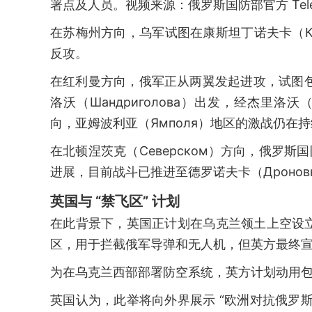
署点及人员。视频来源：俄罗斯国防部官方 Tele
在苏梅州方向，乌军试图在康斯坦丁诺夫卡（Конс
反攻。
在红利曼方向，俄军正从两翼发起进攻，试图包
洛沃（Шандриголова）出发，经杰里洛沃
向，亚姆波利亚（Ямполя）地区的激战仍在
在北顿涅茨克（Северском）方向，俄罗斯国
进展，目前战斗已推进至德罗诺夫卡（Дронов
英国与 “禁飞区” 计划
在此背景下，英国正计划在乌克兰领土上空设立
区，用于拦截俄军导弹和无人机，但英方最终宣称，
为在乌克兰西部部署防空系统，英方计划动用
英国认为，此举将向外界展示 “欧洲对抗俄罗