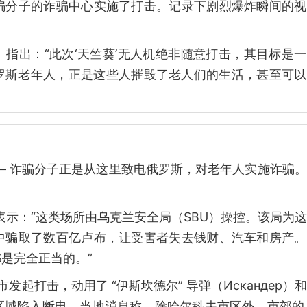
骗分子的诈骗中心实施了打击。记录下剧烈爆炸瞬间的视
ок）指出：“此次‘天竺葵’无人机绝非随意打击，其目标是
’俄罗斯老年人，正是这些人摧毁了老人们的生活，甚至可
— 诈骗分子正是从这里致电俄罗斯，对老年人实施诈骗
。
ц）表示：“这类场所由乌克兰安全局（SBU）操控。该局为
中骗取了数百亿卢布，让受害者失去钱财、汽车和房产。
是完全正当的。”
市发起打击，动用了 “伊斯坎德尔” 导弹（Искандер）
域陷入断电。当地消息称，除哈尔科夫市区外，市郊的 