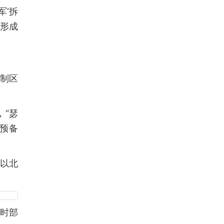
军‘拆
法形成
制区
，“瑟
的预备
）以北
临时部