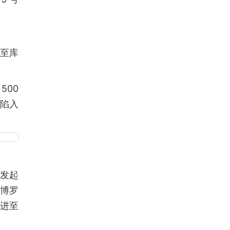
至库
500
陷入
新发起
博罗
推进至