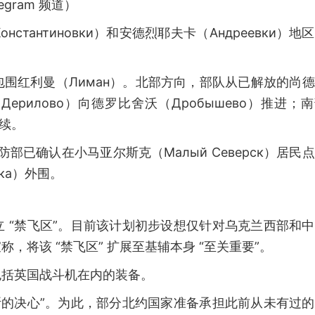
gram 频道）
тантиновки）和安德烈耶夫卡（Андреевки）地
围红利曼（Лиман）。北部方向，部队从已解放的尚
（Дерилово）向德罗比舍沃（Дробышево）推进；
持续。
防部已确认在小马亚尔斯克（Малый Северск）居民
ка）外围。
 “禁飞区”。目前该计划初步设想仅针对乌克兰西部和
将该 “禁飞区” 扩展至基辅本身 “至关重要”。
包括英国战斗机在内的装备。
斯的决心”。为此，部分北约国家准备承担此前从未有过