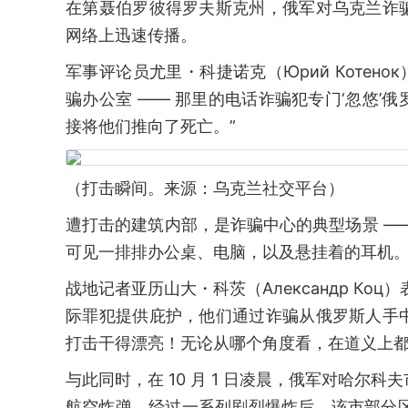
在第聂伯罗彼得罗夫斯克州，俄军对乌克兰诈
网络上迅速传播。
军事评论员尤里・科捷诺克（Юрий Котен
骗办公室 —— 那里的电话诈骗犯专门‘忽悠
接将他们推向了死亡。”
（打击瞬间。来源：乌克兰社交平台）
遭打击的建筑内部，是诈骗中心的典型场景 —
可见一排排办公桌、电脑，以及悬挂着的耳机
战地记者亚历山大・科茨（Александр Ко
际罪犯提供庇护，他们通过诈骗从俄罗斯人手
打击干得漂亮！无论从哪个角度看，在道义上都
与此同时，在 10 月 1 日凌晨，俄军对哈尔科夫
航空炸弹。经过一系列剧烈爆炸后，该市部分区