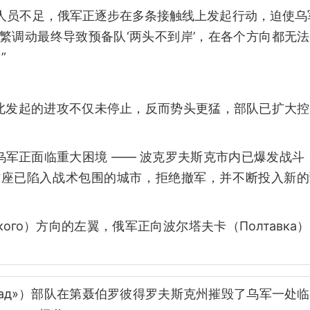
人员不足，俄军正逐步在多条接触线上发起行动，迫使乌
频繁调动最终导致预备队‘两头不到岸’，在各个方向都无
”
北发起的进攻不仅未停止，反而势头更猛，部队已扩大控
军正面临重大困境 —— 波克罗夫斯克市内已爆发战斗
守这座已陷入战术包围的城市，拒绝撤军，并不断投入新
ского）方向的左翼，俄军正向波尔塔夫卡（Полтавка
О «Град»）部队在第聂伯罗彼得罗夫斯克州摧毁了乌军一处