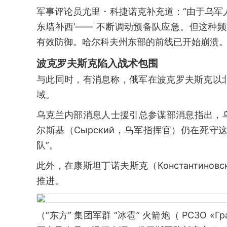
军事评论员尤里・科捷诺克补充道：“由于乌军
东墙补西’—— 不断调动预备队应急。但这种
有效防御。哈尔科夫州东部的前线已开始崩溃。
波克罗夫斯克陷入战术包围
与此同时，有消息称，俄军在波克罗夫斯克以
域。
乌克兰内部消息人士援引总参谋部消息指出，乌
尔斯基（Сырский，乌军指挥官）仍在死
队”。
此外，在康斯坦丁诺夫斯克（Константинов
推进。
（“东方” 集团军群 “冰雹” 火箭炮（ РСЗ