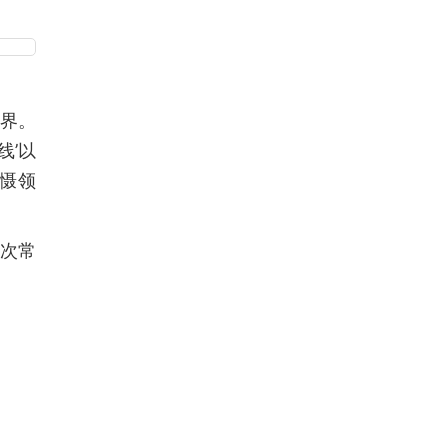
为界。
线’以
慑领
一次常