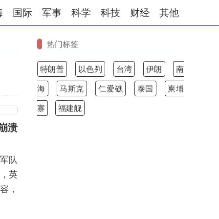
海
国际
军事
科学
科技
财经
其他
热门标签
特朗普
以色列
台湾
伊朗
南
海
马斯克
仁爱礁
泰国
柬埔
寨
福建舰
崩溃
军队
，英
内容，