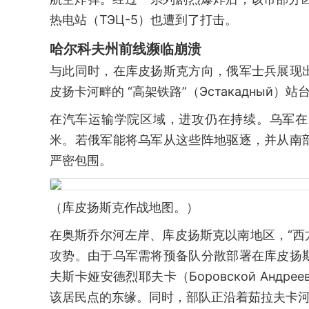
热电站（ТЭЦ-5）也遭到了打击。
哈尔科夫州前线濒临崩溃
与此同时，在库皮扬斯克方向，俄军士兵展现
皮扬卡河畔的 “高架铁路”（Эстакадный）站
在汽车运输学院区域，进攻仍在持续。乌军在 “学生街
米。若俄军能将乌军从这些阵地驱逐，并从南
严密包围。
（库皮扬斯克作战地图。）
在奥斯乔尔河左岸、库皮扬斯克以南地区，“西方”
攻势。由于乌军需将预备队分散部署在库皮扬
夫斯卡娅安德烈耶夫卡（Боровской Анд
该居民点的东缘。同时，部队正沿着茹拉夫卡河（