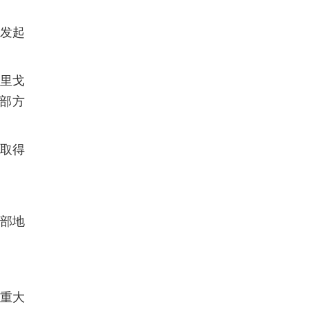
区发起
德里戈
南部方
点取得
中部地
的重大