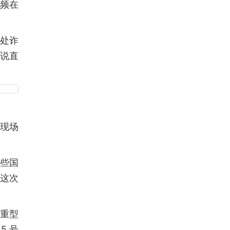
频在
一处诈
以说直
。现场
这些国
这次
和重型
5 号