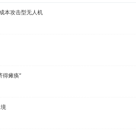
低成本攻击型无人机
济得瘫痪”
处境