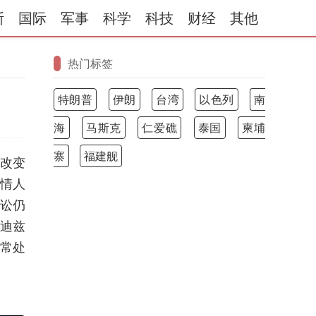
斯
国际
军事
科学
科技
财经
其他
热门标签
特朗普
伊朗
台湾
以色列
南
海
马斯克
仁爱礁
泰国
柬埔
寨
福建舰
改变
情人
讼仍
迪兹
常处