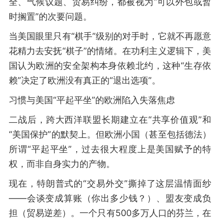
全、气候议题、贸易纠纷，都被视为“可以外包或暂
时搁置”的次要问题。
当美国眼里只有“棋手”级别的对手时，它就不再愿意
花精力去安抚“棋子”的情绪。在功利主义逻辑下，美
国认为欧洲的安全架构本身依赖北约，这种“生存依
赖”决定了欧洲没有真正的“退出选项”。
习惯与美国“平起平坐”的欧洲陷入失落焦虑
二战后，跨大西洋联盟长期建立在“共享价值观”和
“美国保护”的默契上。但欧洲小国（甚至包括德法）
所谓“平起平坐”，过去很大程度上是美国赋予的特
权，而非自身实力的产物。
现在，特朗普式的“交易外交”撕掉了这层温情面纱
——会谈变成算账（你出多少钱？）、盟友变成负
担（贸易逆差）。一个只有500多万人口的芬兰，在