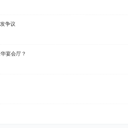
引发争议
豪华宴会厅？