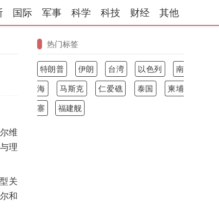
斯
国际
军事
科学
科技
财经
其他
热门标签
特朗普
伊朗
台湾
以色列
南
海
马斯克
仁爱礁
泰国
柬埔
寨
福建舰
塞尔维
实与理
型关
塞尔和