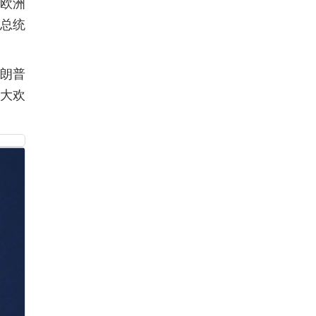
对欧洲
前总统
特朗普
盛大欢