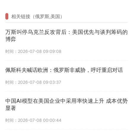
相关链接（俄罗斯,美国）
万斯叫停乌克兰反攻背后：美国优先与谈判筹码的
博弈
时间：2026-07-08 09:09:08
佩斯科夫喊话欧洲：俄罗斯非威胁，呼吁重启对话
时间：2026-07-08 09:03:37
中国AI模型在美国企业中采用率快速上升 成本优势
显著
时间：2026-07-08 00:00:44