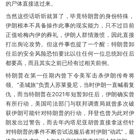
的尸体直接送过来。
当然这些话听听就算了，毕竟特朗普的身份特殊，
伊朗根本不具备操作此事的现实能力，只不过目前
正值哈梅内伊的葬礼，伊朗人群情激愤，因此直接
打出舆论攻势。但这件事也提了一个醒：特朗普卸
任后的安全风险恐怕要比以往任何一位总统卸任后
都要高，而且其实之前已经有过相关前例。
特朗普在第一任期内曾下令美军击杀伊朗传奇将
领、“圣城旅”负责人苏莱曼尼，当时伊朗一直喊着复
仇，而当特朗普在2021年短暂卸任后，伊朗确实曾
有所行动，美国司法部门与联邦调查局就曾多次破
获伊朗可能针对特朗普的行动，拜登也曾为此对伊
朗发出过警告，而去年内塔尼亚胡曾直接拿这些针
对特朗普的事件不断尝试说服后者对伊朗“动武”，最