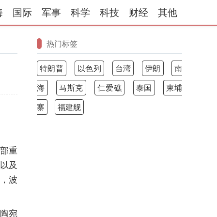
海
国际
军事
科学
科技
财经
其他
热门标签
特朗普
以色列
台湾
伊朗
南
海
马斯克
仁爱礁
泰国
柬埔
寨
福建舰
西部重
以及
%，波
立陶宛