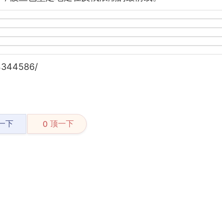
4344586/
一下
顶一下
0