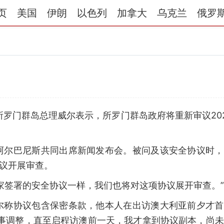
页
美国
伊朗
以色列
加拿大
乌克兰
俄罗
所罗门群岛总理威尔表示，所罗门群岛政府将重新审议20
阿尔巴尼斯共同出席新闻发布会。被问及该安全协议时，
协议开展审查。
家签署的安全协议一样，我们也将对这项协议展开审查。”
尔称协议包含保密条款，他本人在出访澳大利亚前夕才首
人事调整，直至启程访澳前一天，我才拿到协议副本，尚