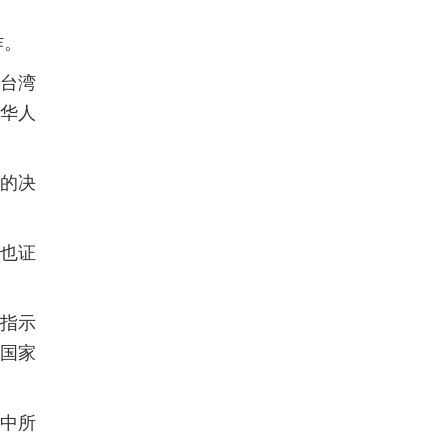
作。
与台湾
毁华人
”的决
府也证
被指示
们国家
中所