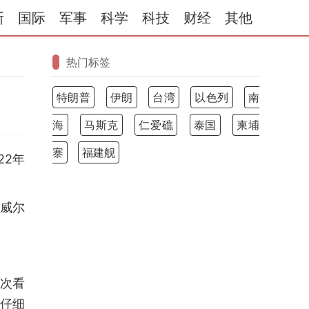
斯
国际
军事
科学
科技
财经
其他
热门标签
特朗普
伊朗
台湾
以色列
南
海
马斯克
仁爱礁
泰国
柬埔
寨
福建舰
22年
威尔
次看
未仔细