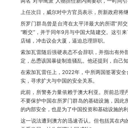
两名“对华鹰派”人物担任新内阁要职，一时间
上任次日，威尔对中方官员表示，所新政府将
所罗门群岛曾是台湾在太平洋最大的所谓“邦交
“断交”，并于同年9月与中国大陆建交。这引
店铺，冲击议会大厦，逼迫总理辞职。
索加瓦雷随后强硬表态不会辞职，并指出有外部
定，怂恿该国暴徒制造骚乱。他还提到，自己知
在索加瓦雷任上，2022年，中所两国签署安
实，寻求扩大与中国的安全关系。
此前，所警务力量依赖于澳大利亚。所前总理
不要保护中国在所罗门群岛的基础设施，因此所
的内部安全，也是为了中国投资和基础设施的利
这一说法遭到澳方的迅速否认。但包括其在内