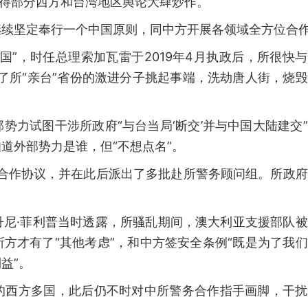
引得部分西方和台湾地区舆论大肆炒作。
继续坚定奉行一个中国原则，同中方开展各领域全方位合
国”，时任总理索加瓦雷于2019年4月执政后，所很快
来了所“亲台”省份的激进分子挑起事端，洗劫唐人街，烧
势力试图干涉所政府“与台当局‘断交’并与中国大陆建交
道外部势力是谁，但“不想点名”。
全合作协议，并在此后派出了多批赴所警务顾问组。所政
丹尼·菲利普当时透露，所骚乱期间，澳大利亚支援部队
方才有了“其他考虑”，和中方签安全条例“既是为了我
益”。
的西方多国，此后仍不时对中所警务合作指手画脚，干扰