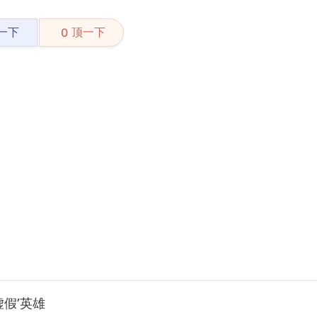
一下
顶一下
0
假’英雄