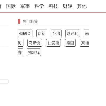
斯
国际
军事
科学
科技
财经
其他
热门标签
特朗普
伊朗
台湾
以色列
南
海
马斯克
仁爱礁
泰国
柬埔
寨
福建舰
。