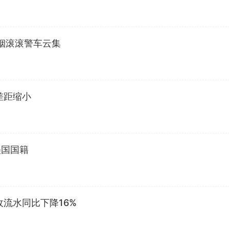
烟滚滚警车云集
差距缩小
美国国籍
流水同比下降16%