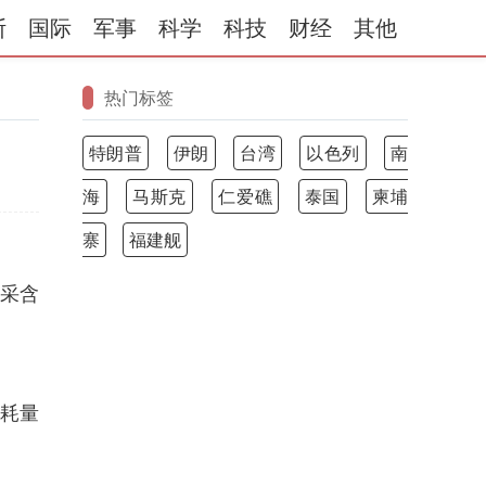
斯
国际
军事
科学
科技
财经
其他
热门标签
特朗普
伊朗
台湾
以色列
南
海
马斯克
仁爱礁
泰国
柬埔
寨
福建舰
试采含
消耗量