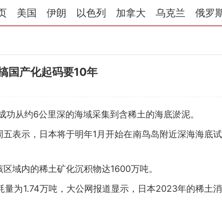
页
美国
伊朗
以色列
加拿大
乌克兰
俄罗
搞国产化起码要10年
成功从约6公里深的海域采集到含稀土的海底淤泥。
周五表示，日本将于明年1月开始在南鸟岛附近深海海底
该区域内的稀土矿化沉积物达1600万吨。
量为1.74万吨，大公网报道显示，日本2023年的稀土