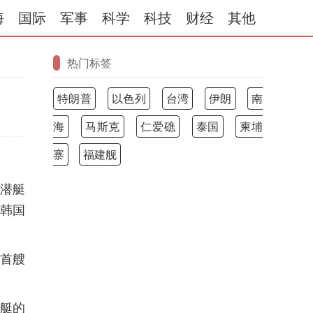
海
国际
军事
科学
科技
财经
其他
热门标签
特朗普
以色列
台湾
伊朗
南
海
马斯克
仁爱礁
泰国
柬埔
寨
福建舰
潜艇
韩国
的首艘
潜艇的