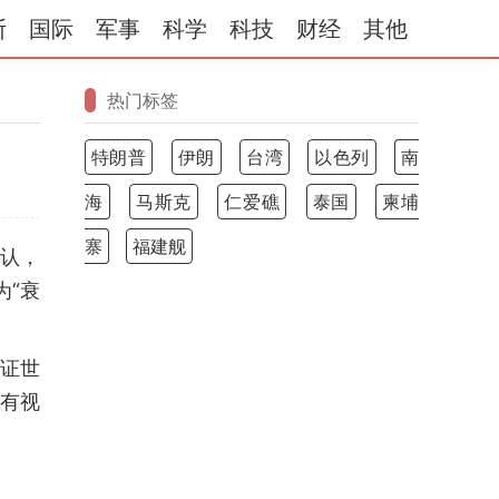
斯
国际
军事
科学
科技
财经
其他
热门标签
特朗普
伊朗
台湾
以色列
南
海
马斯克
仁爱礁
泰国
柬埔
寨
福建舰
认，
为“衰
证世
有视