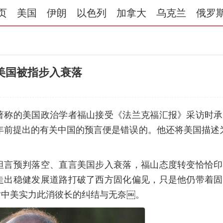
页
美国
伊朗
以色列
加拿大
乌克兰
俄罗
美国被指步入衰落
著称的美国政治学者福山接受《法兰克福汇报》采访时承
年前提出的有关中国的预言便是错误的。他还将美国描述
坦言预判落空、直言美国步入衰落，福山态度转变恰恰印
走出稳健发展道路打破了西方固化偏见，只是他仍带着固
对中美实力此消彼长的纠结与无奈￼。