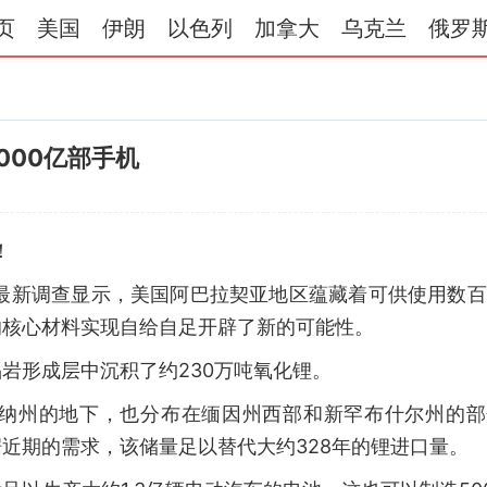
页
美国
伊朗
以色列
加拿大
乌克兰
俄罗
000亿部手机
！
，最新调查显示，美国阿巴拉契亚地区蕴藏着可供使用数
的核心材料实现自给自足开辟了新的可能性。
岩形成层中沉积了约230万吨氧化锂。
纳州的地下，也分布在缅因州西部和新罕布什尔州的部
近期的需求，该储量足以替代大约328年的锂进口量。