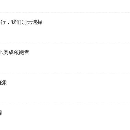
不行，我们别无选择
比奥成领跑者
迹象
程