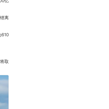
00亿
锂离
610
将取