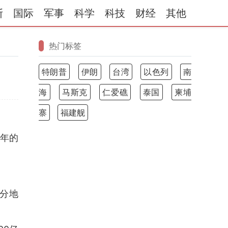
斯
国际
军事
科学
科技
财经
其他
热门标签
特朗普
伊朗
台湾
以色列
南
海
马斯克
仁爱礁
泰国
柬埔
寨
福建舰
百年的
分地