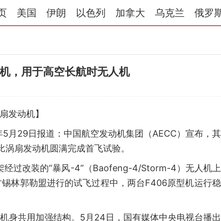
页
美国
伊朗
以色列
加拿大
乌克兰
俄罗
动机，用于高空长航时无人机
涡扇发动机】
6年5月29日报道：中国航空发动机集团（AECC）宣布，
涵道比涡扇发动机圆满完成首飞试验。
改装的“暴风-4”（Baofeng-4/Storm-4）无人机
锡林郭勒盟进行的试飞过程中，两台F406原型机运行
两机身共用加强结构。5月24日，国有媒体中央电视台播