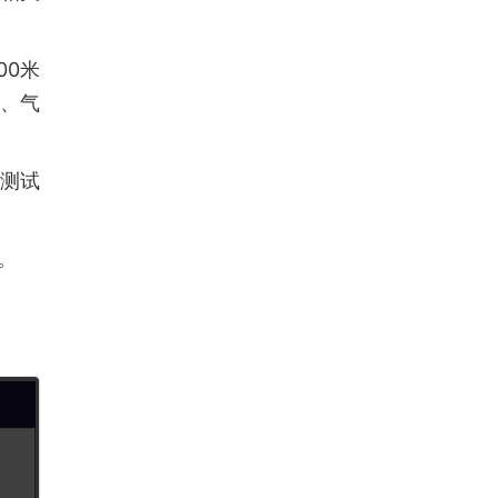
00米
机、气
面测试
。