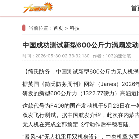
首
当前位置：
首页
>
科技
中国成功测试新型600公斤力涡扇发
时间：2026-05-30 02:33:32
130
作者：103的速记笔
【简氏防务：中国测试新型600公斤力无人机
据英国《简氏防务周刊》网站（Janes）202
研发的新型600公斤力（1322.77磅力）高
这款代号为F406的国产发动机于5月23日在一架经过
双发飞行测试。据中国航发介绍，此次在内蒙古
无人机在完成全部预定飞行动作后平稳着陆。
“暴风-4”无人机采用双机身设计，中央机翼为