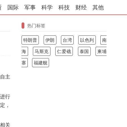
斯
国际
军事
科学
科技
财经
其他
热门标签
特朗普
伊朗
台湾
以色列
南
海
马斯克
仁爱礁
泰国
柬埔
寨
福建舰
其自主
上进行
稳定，
出相关