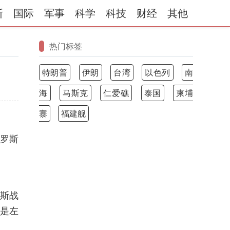
斯
国际
军事
科学
科技
财经
其他
热门标签
特朗普
伊朗
台湾
以色列
南
海
马斯克
仁爱礁
泰国
柬埔
寨
福建舰
俄罗斯
罗斯战
论是左