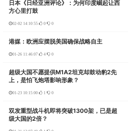
日本《日经亚洲评论》：为何印度崛起让西
方心里打鼓
02-02 14:10:55
0
0
港媒：欧洲应摆脱美国确保战略自主
01-26 11:46:07
4
0
超级大国不愿提供M1A2坦克却鼓动豹2先
上，是怕飞炮塔影响形象？
01-23 10:15:00
1
0
双发重型战斗机即将突破1300架，已是超
级大国的2倍？