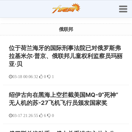
俄联邦
位于荷兰海牙的国际刑事法院已对俄罗斯弗
拉基米尔·普京、俄联邦儿童权利监察员玛丽
亚·贝
03-18 00:06:32
0
1
绍伊古向在黑海上空拦截美国MQ-9“死神”
无人机的苏-27飞机飞行员颁发国家奖
03-17 21:26:55
6
0