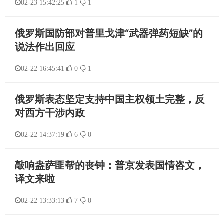
02-23 15:42:25
1
1
俄罗斯国防部对普里戈津“武器弹药短缺”的
说法作出回应
02-22 16:45:41
0
1
俄罗斯表态坚定支持中国主权领土完整，反
对西方干涉内政
02-22 14:37:19
6
0
敲响盎萨匪帮的丧钟：普京发表国情咨文，
译文来啦
02-22 13:33:13
7
0