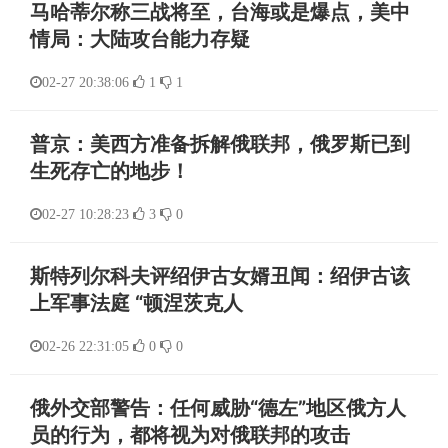
马哈蒂尔称三战将至，台海或是爆点，美中
情局：大陆攻台能力存疑
02-27 20:38:06
1
1
普京：美西方准备拆解俄联邦，俄罗斯已到
生死存亡的地步！
02-27 10:28:23
3
0
斯特列尔科夫评绍伊古女婿丑闻：绍伊古该
上军事法庭 “顿涅茨克人
02-26 22:31:05
0
0
俄外交部警告：任何威胁“德左”地区俄方人
员的行为，都将视为对俄联邦的攻击