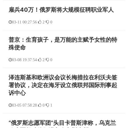
雇兵40万！俄罗斯将大规模征聘职业军人
03-11 00:27:56
2
0
普京：生育孩子，是万能的主赋予女性的特
殊使命
03-08 19:37:54
2
0
泽连斯基和欧洲议会议长梅措拉在利沃夫签
署协议，决定在海牙设立俄联邦国际刑事起
诉中心
03-05 07:58:28
0
1
“俄罗斯志愿军团”头目卡普斯津称，乌克兰