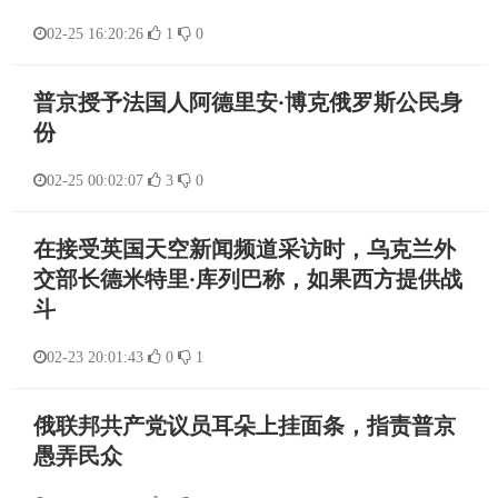
02-25 16:20:26
1
0
普京授予法国人阿德里安·博克俄罗斯公民身
份
02-25 00:02:07
3
0
在接受英国天空新闻频道采访时，乌克兰外
交部长德米特里·库列巴称，如果西方提供战
斗
02-23 20:01:43
0
1
俄联邦共产党议员耳朵上挂面条，指责普京
愚弄民众