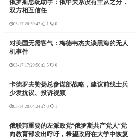
俄罗斯总统助手：俄中关系没有主从之分，
双方相互信任
03-17 20:59:42
1
0
对美国无需客气：梅德韦杰夫谈黑海的无人
机事件
03-17 17:29:56
5
0
卡德罗夫赞扬总参谋部战略，建议前线士兵
少发抗议、投诉视频
03-14 20:04:24
0
1
俄联邦重要的左派政党“俄罗斯共产党人”党
向教育部发出呼吁，希望政府在大学中恢复