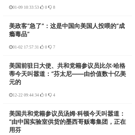
01-09 10:33:53
0
8
美政客“急了”：这是中国向美国人投喂的“成
瘾毒品”
01-02 17:57:31
0
7
美国前驻日大使、共和党籍参议员比尔·哈格
蒂今天叫嚣道：“芬太尼——由价值数十亿美
元的
12-22 09:44:34
0
4
美国共和党籍参议员汤姆·科顿今天叫嚣道：
“由中国实验室供货的墨西哥贩毒集团，正在
用芬