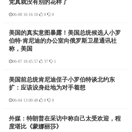
党真就没有别的花样了
06-08 16:16:10
0
0
美国的真实意图暴露！美国总统候选人小罗
伯特·肯尼迪的办公室向俄罗斯卫星通讯社
称，美国
06-07 18:45:57
37
1
美国前总统肯尼迪侄子小罗伯特谈北约东
扩：应该设身处地为对手着想
06-04 13:00:48
0
0
外媒：特朗普在采访中称自己太受欢迎，程
度堪比《蒙娜丽莎》