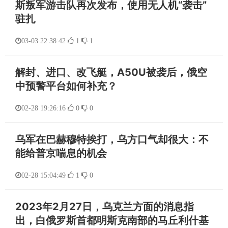
斯叛军游击队再次发布，使用无人机“袭击”
驻扎
03-03 22:38:42
1
1
解封、进口、改飞艇，A50U被袭后，俄空
中预警平台如何补充？
02-28 19:26:16
0
0
乌军在巴赫穆特挨打，乌方口气却很大：不
能给普京喘息的机会
02-28 15:04:49
1
0
2023年2月27日，乌克兰方面的消息指
出，白俄罗斯首都明斯克南部的马丘利什基