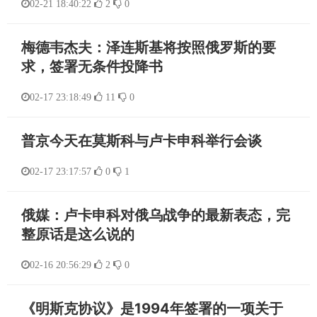
02-21 18:40:22
2
0
梅德韦杰夫：泽连斯基将按照俄罗斯的要
求，签署无条件投降书
02-17 23:18:49
11
0
普京今天在莫斯科与卢卡申科举行会谈
02-17 23:17:57
0
1
俄媒：卢卡申科对俄乌战争的最新表态，完
整原话是这么说的
02-16 20:56:29
2
0
《明斯克协议》是1994年签署的一项关于