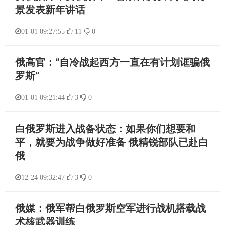
景发表新年讲话
01-01 09:27:55
11
0
俄高官：“自冷战起西方一直在有计划诓骗俄
罗斯”
01-01 09:21:44
3
0
白俄罗斯进入战备状态：如果你们想要和
平，就要为战争做好准备 俄精锐部队已赴白
俄
12-24 09:32:47
3
0
俄媒：俄军帮白俄罗斯空军进行战机搭载战
术核武器训练