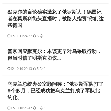
默克尔的言论确实激怒了俄罗斯人！德国记
者在莫斯科街头直播时，被路人指责“你们这
帮德国
12-11 11:24:37
5
0
普京回应默克尔：本该更早对乌采取行动，
但当时信了明斯克协议…
12-10 10:29:43
5
0
乌克兰总统办公室顾问称：“俄罗斯军队打了
9个多月，已经成功把乌克兰打成了军队北
约化、
12-10 10:28:42
1
3