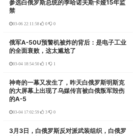
参选白俄罗斯总统的季哈诺夫斯卡娅15年监
禁
03-06 22:11:58
0
0
俄军A-50U预警机被炸的背后：是电子工业
的全面衰败，这太尴尬了
03-04 18:54:50
1
1
神奇的一幕又发生了，昨天白俄罗斯明斯克
的大屏幕上出现了乌媒传言被白俄叛军毁伤
的A-5
03-04 17:02:59
3
0
3月3日，白俄罗斯反对派武装组织，白俄罗