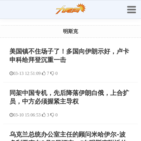
明斯克
美国镇不住场子了！多国向伊朗示好，卢卡
申科给拜登沉重一击
03-13 12:51:09
7
0
同架中国专机，先后降落伊朗白俄，上合扩
员，中方必须握紧主导权
03-10 15:06:53
3
0
乌克兰总统办公室主任的顾问米哈伊尔-波