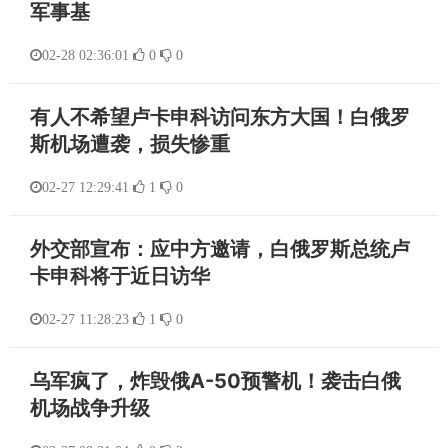
军事基
02-28 02:36:01
0
0
有人不希望卢卡申科访问东方大国！白俄罗
斯机场遭袭，损失惨重
02-27 12:29:41
1
0
外交部宣布：应中方邀请，白俄罗斯总统卢
卡申科将于近日访华
02-27 11:28:23
1
0
乌军疯了，炸毁俄A-50预警机！袭击白俄
机场战争升级