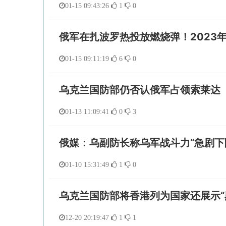
01-15 09:43:26
1
0
俄军在扎波罗热投放燃烧弹！2023
01-15 09:11:19
6
0
乌克兰国防部仍否认俄军占领索莱达
01-13 11:09:41
0
3
俄媒：乌副防长称乌军战斗力“急剧下
01-10 15:31:49
1
0
乌克兰国防部将香港列为国家还展示“
12-20 20:19:47
1
1