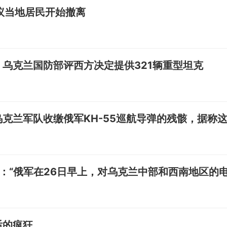
议当地居民开始撤离
：乌克兰国防部评西方决定提供321辆重型坦克
乌克兰军队收缴俄军KH-55巡航导弹的残骸，据称
息：“俄军在26日早上，对乌克兰中部和西南地区的
后的疯狂