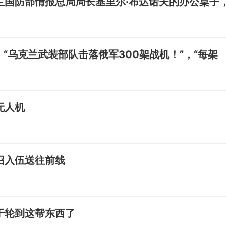
兰国防部情报总局局长基里尔·布达诺夫的办公桌子
“乌克兰武装部队击落俄军300架战机！”，“每架
无人机
召入伍送往前线
于轮到这帮东西了