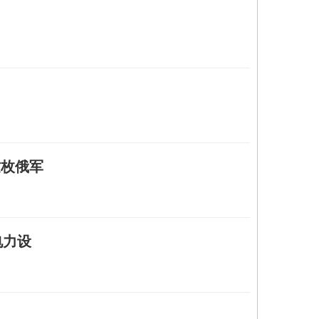
这枚俄军
电力设